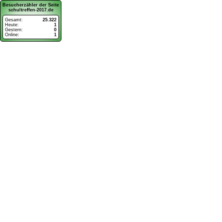
Besucherzähler der Seite
schultreffen-2017.de
Gesamt:
25.322
Heute:
1
Gestern:
0
Online:
1