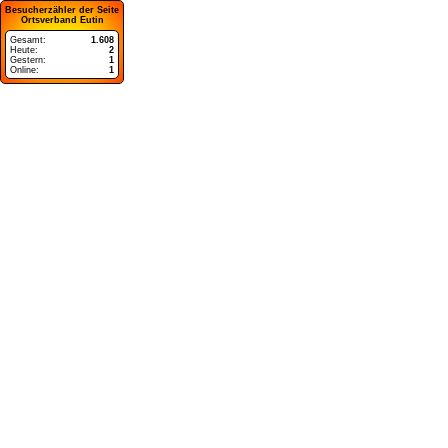
Besucherzähler der Seite
Ortsverband Eutin
Gesamt:
1.608
Heute:
2
Gestern:
1
Online:
1