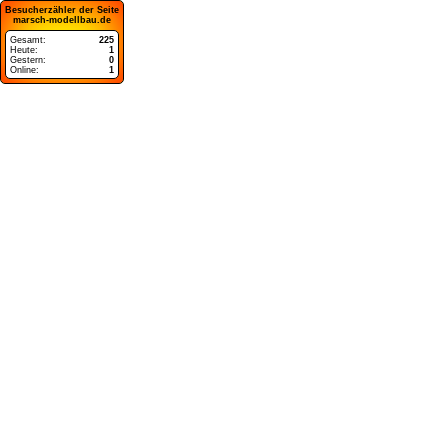
Besucherzähler der Seite
marsch-modellbau.de
Gesamt:
225
Heute:
1
Gestern:
0
Online:
1